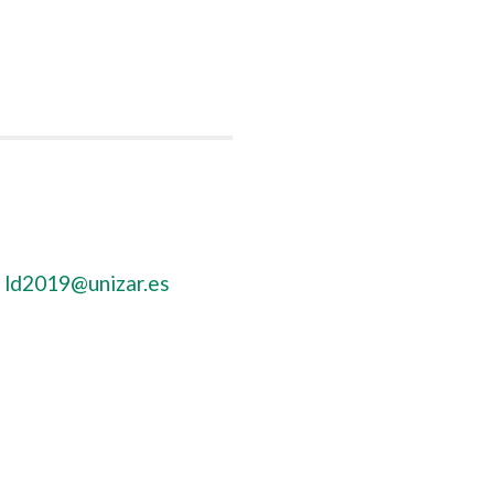
:
ld2019@unizar.es