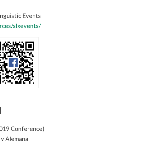
nguistic Events
urces/slxevents/
l
2019 Conference)
a y Alemana