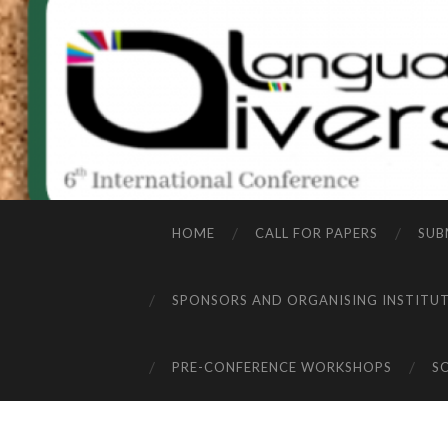
HOME
CALL FOR PAPERS
SUB
SPONSORS AND ORGANISING INSTITU
PRE-CONFERENCE WORKSHOPS
S