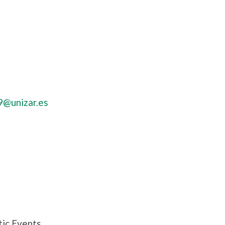
9@unizar.es
tic Events