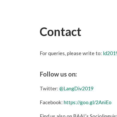
Contact
For queries, please write to:
ld201
Follow us on:
Twitter:
@LangDiv2019
Facebook:
https://goo.gl/2AniEo
Find us also on BAAL’s Sociolinguis