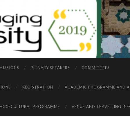
MISSIONS
PLENARY SPEAKERS
COMMITTEES
TIONS
REGISTRATION
ACADEMIC PROGRAMME AND A
OCIO-CULTURAL PROGRAMME
VENUE AND TRAVELLING IN