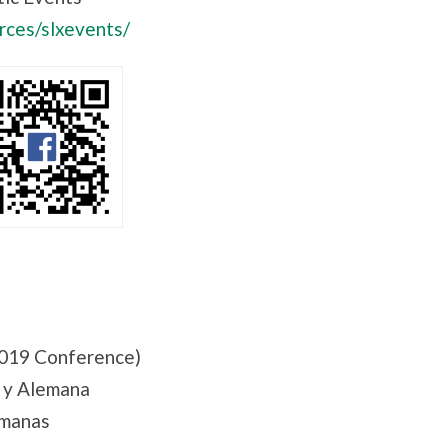
urces/slxevents/
2019 Conference)
a y Alemana
umanas